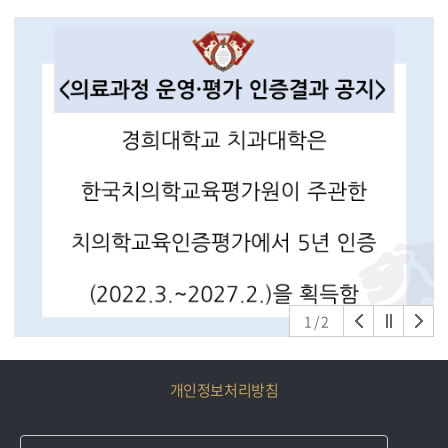
어 점수 전원 제출에서 팀원 중 최소 1인 이상 제출로 기준 완화 선발기준 • 점
학수여식에 반드시 참석해야함(날짜 미정) - 결과는 선발된 학생에게 개별 통
수 산정: 개인별 누적 평점평균(GPA)과 팀별 최고득점자의 공인 영어 성적을
보함 - 학업계획서는 공백제외 최소 500자 이상 작성 (다른 장학에 제출한 계
기준에 따라 환산하여 합산 후, 팀 평균으로 팀 최종 점수 산정 • 우대 사항: 이
획서 내용과 중복 금지) 첨부 : 1. 오스템임플란트 장학신청서 1부. * 제출형식
공계열 및 첨단학과 전공자 우대(개인 별 가점 부여) • 선발 기준: 팀 최종점수
'오스템임플란트 장학신청서(2026-2)_학번_이름'
(가점 포함) 고득점 순으로 총 16개 팀 선발 비고 • 지원자격 완화에 따라 기간
연장 전 제출 완료팀의 경우 팀원 중 최고 득점자 영어 점수로 팀 최종 점수 산
정 참여혜택 • 본 교육 수료자 전원 AWS 교육 수료증 및 디지털 오픈 배지 발급
• 사전교육 우수 수료자 및 본 교육 추첨을 통해 AWS 굿즈 제공 • 교육 수료 후,
우수 2개팀(8명)을 선발하여 AWS 싱가포르 해외연수 참여 기회 제공 (2027
년 1월 예정) ※ 해외연수 항공료는 참가자 본인 부담 원칙 ※ 기초생활수급자
및 차상위계층 항공료 지원 가능 운영기관 • 주최: 경희대학교 교육혁신사업단
• 주관: 아마존웹서비스(AWS) 코리아 나. 문의 : 교육혁신사업단
(edu@khu.ac.kr / 02-961-2388, 2389) 붙임: KHU Nexus Innovation
Challenge 포스터 1부 (PNG, PDF 각 1부). 끝.
1
/
2
개인정보처리방침