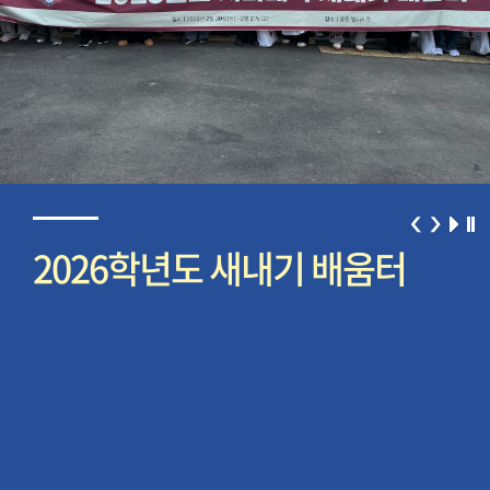
2026학년도 새내기 배움터
존
경
우수
치과
봉사