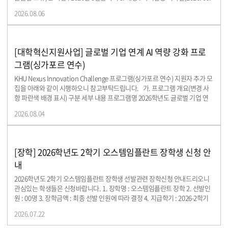
01일 기준 재학생) 4. 전입신청 메뉴 :
2026.08.06
https://forms.gle/zxNW8beX1vqBQJEL6
[대학혁신지원사업] 글로벌 기업 연계 AI 역량 강화 프로
그램(싱가포르 연수)
KHU Nexus Innovation Challenge 프로그램(싱가포르 연수) 지원자 추가 모
집을 아래와 같이 시행하오니 참고부탁드립니다. 가. 프로그램 개요(변경 사
항 파란색 배경 표시) 구분 세부 내용 프로그램명 2026학년도 글로벌 기업 연
계 AI 역량 강화 프로그램(싱가포르 연수) 「KHU Nexus Innovation
2026.08.04
Challenge」 신청방법 • 신청기간: ~ 08.06.(목) 낮 12시 • 신청방법:
https://forms.gle/TcCPX86juEJnVNUb8 에서 양식 작성 후 제출 • 팀원 4인
이 각각 신청서를 작성·제출해야 하며, 팀원 간 팀명은 반드시 동일하게 입력
해야 함 교육일시 • 2026.08.28.(금) ~ 08.29.(토), 양일간 10:00 ~ 17:00 ※ 별
[장학] 2026학년도 2학기 오스템임플란트 장학생 신청 안
도 온라인 사전 교육 10시간 예정 교육장소 • 아마존웹서비스(AWS)코리아 (서
내
울 강남구 테헤란로 231 센터필드 EAST) 모집인원 • 학부 재학생 총 64명 (4인
1팀, 16개 팀) ※ 개인 지원은 불가하며, 반드시 4인으로 팀을 구성하여 지원
2026학년도 2학기 오스템임플란트 장학생 선발관련 장학신청 안내드리오니
지원자격 • 2026학년도 2학기 경희대학교 재학생(2학기 휴학 예정자 지원 불
관심있는 학생들은 신청바랍니다. 1. 장학명 : 오스템임플란트 장학 2. 선발인
가) • 직전학기 학점 평점평균 2.0 이상 및 12학점 이상 이수자 • 해당 교육 전체
원 : 00명 3. 장학금액 : 최종 선발 인원에 따라 결정 4. 지급학기 : 2026-2학기
일정 및 2027년 1월(예정) 해외연수 일정에 참여 가능한 자 제출서류 • 전 학년
5. 지원자격 : 치과대학 재학생 6. 신청기간 : 2026.07.23.(목) ~ 2026.08.06.
2026.07.22
성적증명서(GPA) 및 각 팀 최소 1인 이상 공인 영어 성적표 (신청 시 캡처하여
(목) 23:59 까지 7. 신청방법 : 행정실 메일(khsc0800@khu.ac.kr)로 장학신청
업로드) ※ 인정 공인 영어시험: TOEIC, TOEIC Speaking, OPIc, TEPS ※ 영
서 제출 8. 제출서류 : 장학신청서 9. 기타 - 선발된 학생은 오스템임플란트 장